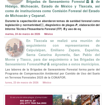
Brigadas de Saneamiento Forestal🦺🪲 de
Hidalgo, Michoacán, Estado de México y Tlaxcala, así
como de instituciones como Comisión Forestal del Estado
de Michoacán y Cepanaf.
Durante la capacitación se abordaron temas de sanidad forestal como
legislación y normatividad🧑‍⚖️, diagnóstico de plagas🔎, elaboración del
Informe Técnico Fitosanitario Forestal (ITF) 📄y uso de eq
martes, 24 de marzo de 2026 México
En Tlaxcala se realizó una reunión de
seguimiento con representantes de
Calpulalpan, Emiliano Zapata, Españita,
Santa Catarina Ayometla, San Pablo del
Monte y Tlaxco, para dar seguimiento a las Brigadas de
Saneamiento Forestal🦠🌿🪲 asignadas a estos municipios.
Las labores de la Brigadas de Saneamiento Forestal forma parte del
Programa de Compensación Ambiental por Cambio de Uso del Suelo
en Terrenos Forestales 2025 de la CONAFOR.
lunes, 23 de marzo de 2026 México
En Puebla se preparan para el monitoreo,
diagnóstico, combate y control de plagas 🪳
🌳 y enfermedades en los macizos forestales